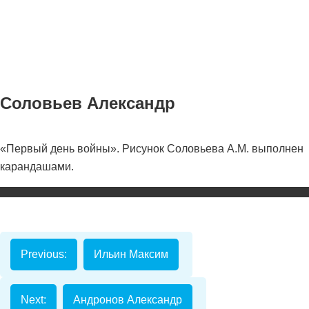
Соловьев Александр
«Первый день войны». Рисунок Соловьева А.М. выполнен
Номинаци
карандашами.
Видеоролик
Декоративно-
прикладное
творчество
Previous:
Ильин Максим
Изобразитель
искусство
Next:
Андронов Александр
Компьютерны