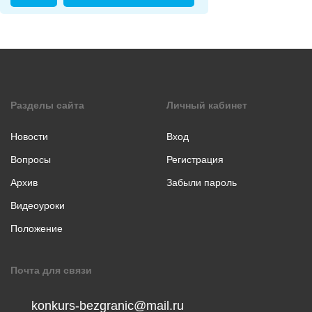
коллаж
Музыкальное
творчество
Хореография
Чтение
стихотворения
Разделы сайта
Личный кабинет
прозы
Новости
Вход
Вопросы
Регистрация
Архив
Забыли пароль
Видеоуроки
Положение
Почта для связи
konkurs-bezgranic@mail.ru