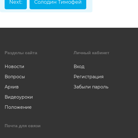
Next:
Солодин Тимофей
коллаж
Музыкальное
творчество
Хореография
Чтение
стихотворени
прозы
Разделы сайта
Личный кабинет
Новости
Вход
Вопросы
Регистрация
Архив
Забыли пароль
Видеоуроки
Положение
Почта для связи