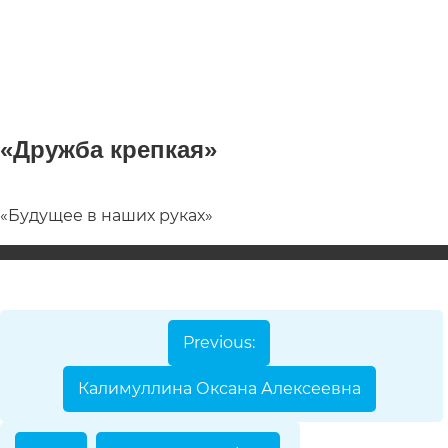
«Дружба крепкая»
«Будущее в наших руках»
Номинации
Видеоролик
Декоративно-
прикладное
Previous:
творчество
Калимуллина Оксана Алексеевна
Изобразител
искусство
Компьютерн