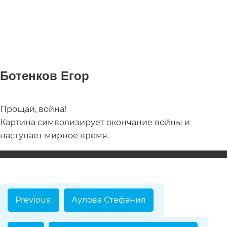
Ботенков Егор
Прощай, война!
Номинации
Картина символизирует окончание войны и
наступает мирное время.
Видеоролик
Декоративно-
прикладное
творчество
Изобразител
Previous:
Аулова Стефания
искусство
Компьютерн