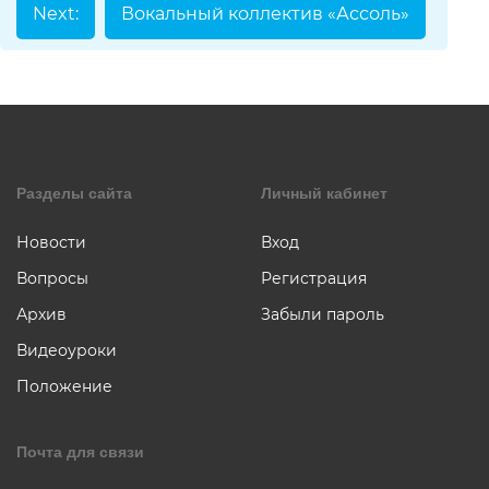
коллаж
Next:
Вокальный коллектив «Ассоль»
Музыкальное
творчество
Хореография
Чтение
стихотворени
прозы
Разделы сайта
Личный кабинет
Новости
Вход
Вопросы
Регистрация
Архив
Забыли пароль
Видеоуроки
Положение
Почта для связи