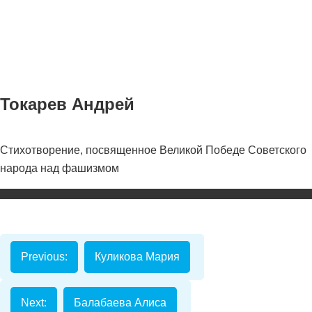
Токарев Андрей
Стихотворение, посвященное Великой Победе Советского
Номинаци
народа над фашизмом
Видеоролик
Декоративно-
прикладное
творчество
Previous:
Куликова Мария
Изобразитель
искусство
Next:
Балабаева Алиса
Компьютерны