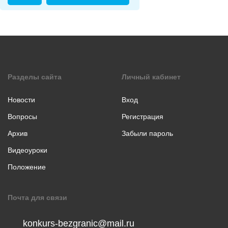
коллаж
Музыкальное
творчество
Хореография
Чтение
стихотворения
Разделы сайта
Личный кабинет
прозы
Новости
Вход
Вопросы
Регистрация
Архив
Забыли пароль
Видеоуроки
Положение
Почта для связи
konkurs-bezgranic@mail.ru