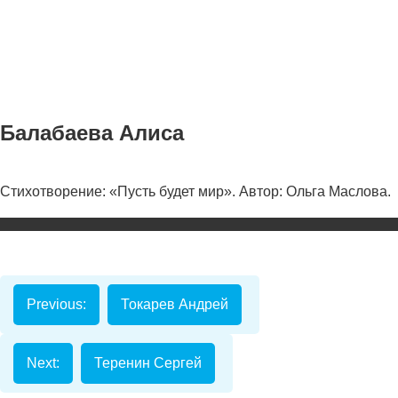
Балабаева Алиса
Стихотворение: «Пусть будет мир». Автор: Ольга Маслова.
Номинаци
Видеоролик
Декоративно-
прикладное
Previous:
Токарев Андрей
творчество
Изобразитель
искусство
Next:
Теренин Сергей
Компьютерны