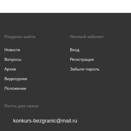
коллаж
Музыкальное
творчество
Хореография
Чтение
Разделы сайта
Личный кабинет
стихотворения
прозы
Новости
Вход
Вопросы
Регистрация
Архив
Забыли пароль
Видеоуроки
Положение
Почта для связи
konkurs-bezgranic@mail.ru