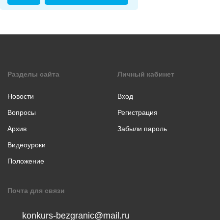
коллаж
Музыкальное
творчество
Хореография
Чтение
стихотворения
Разделы сайта
Личный кабинет
прозы
Новости
Вход
Вопросы
Регистрация
Архив
Забыли пароль
Видеоуроки
Положение
Почта для связи
konkurs-bezgranic@mail.ru