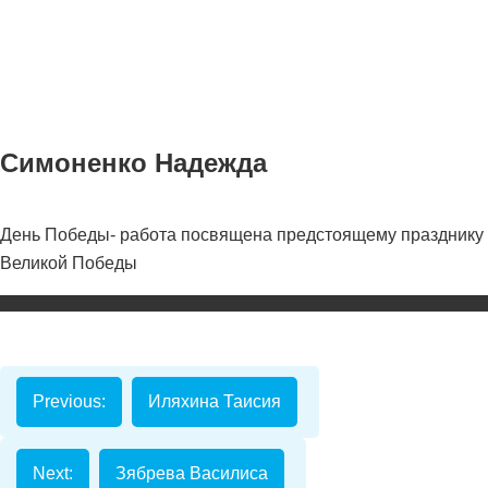
Симоненко Надежда
День Победы- работа посвящена предстоящему празднику
Номинаци
Великой Победы
Видеоролик
Декоративно-
прикладное
творчество
Previous:
Иляхина Таисия
Изобразитель
искусство
Next:
Зябрева Василиса
Компьютерны