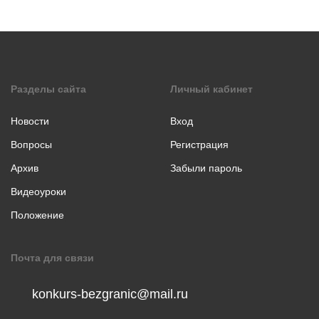
коллаж
Музыкальное
творчество
Хореография
Чтение
Разделы сайта
Личный кабинет
стихотворения
прозы
Новости
Вход
Вопросы
Регистрация
Архив
Забыли пароль
Видеоуроки
Положение
Почта для связи
konkurs-bezgranic@mail.ru