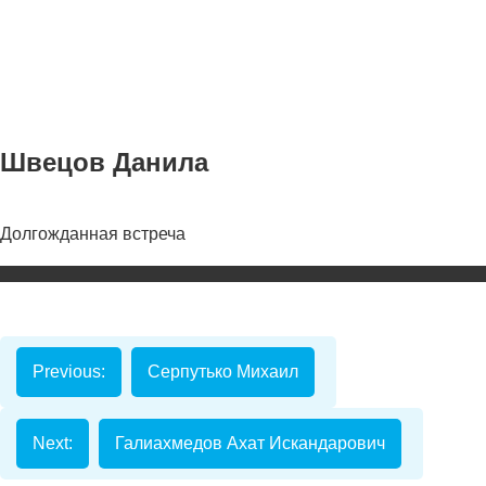
Швецов Данила
Долгожданная встреча
Номинаци
Видеоролик
Декоративно-
прикладное
Previous:
Серпутько Михаил
творчество
Изобразитель
искусство
Next:
Галиахмедов Ахат Искандарович
Компьютерны