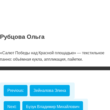
Рубцова Ольга
«Салют Победы над Красной площадью» — текстильное
Номинаци
панно: объёмная кукла, аппликация, пайетки.
Видеоролик
Декоративно-
прикладное
творчество
Previous:
Зейналова Элина
Изобразитель
искусство
Next:
Бузук Владимир Михайлович
Компьютерны