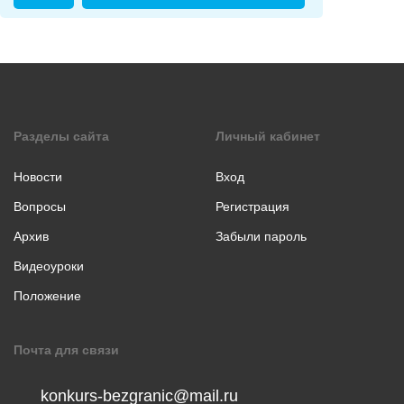
коллаж
Музыкальное
творчество
Хореография
Чтение
стихотворения
Разделы сайта
Личный кабинет
прозы
Новости
Вход
Вопросы
Регистрация
Архив
Забыли пароль
Видеоуроки
Положение
Почта для связи
konkurs-bezgranic@mail.ru