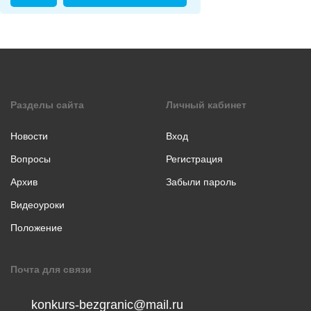
коллаж
Музыкальное
творчество
Хореография
Чтение
стихотворения
Разделы сайта
Личный кабинет
прозы
Новости
Вход
Вопросы
Регистрация
Архив
Забыли пароль
Видеоуроки
Положение
Почта для связи
konkurs-bezgranic@mail.ru