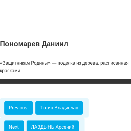
Пономарев Даниил
«Защитникам Родины» — поделка из дерева, расписанная
Номинаци
красками
Видеоролик
Декоративно-
прикладное
творчество
Previous:
Тютин Владислав
Изобразитель
искусство
Next:
ЛАЗДЫНЬ Арсений
Компьютерны