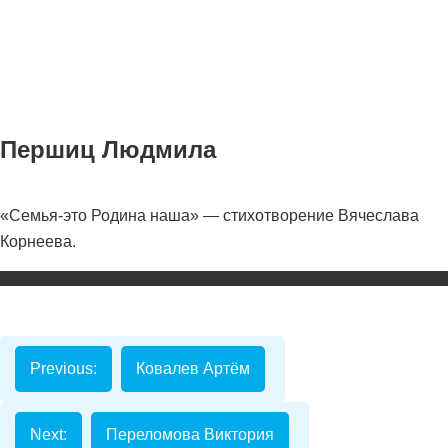
Першиц Людмила
«Семья-это Родина наша» — стихотворение Вячеслава
Номинаци
Корнеева.
Видеоролик
Декоративно-
прикладное
творчество
Previous:
Ковалев Артём
Изобразитель
искусство
Next:
Переломова Виктория
Компьютерны