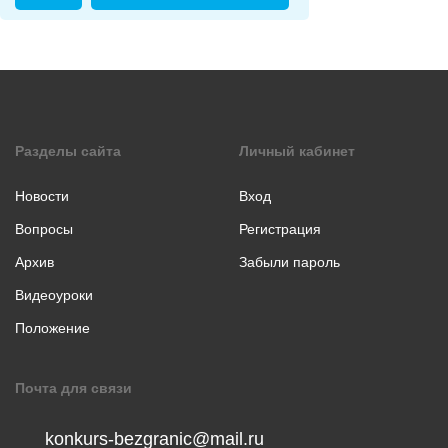
коллаж
Музыкальное
творчество
Хореография
Чтение
стихотворения
Разделы сайта
Личный кабинет
прозы
Новости
Вход
Вопросы
Регистрация
Архив
Забыли пароль
Видеоуроки
Положение
Почта для связи
konkurs-bezgranic@mail.ru