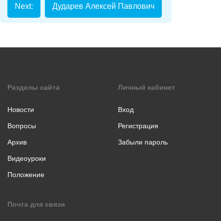
коллаж
Next:
Дударев Алексей Павлович
Музыкальное
творчество
Хореография
Чтение
стихотворения
прозы
Разделы сайта
Личный кабинет
Новости
Вход
Вопросы
Регистрация
Архив
Забыли пароль
Видеоуроки
Положение
Почта для связи