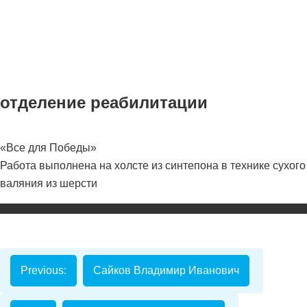
отделение реабилитации
«Все для Победы»
Номинаци
Работа выполнена на холсте из синтепона в технике сухого
валяния из шерсти
Видеоролик
Декоративно-
прикладное
творчество
Изобразитель
Previous:
Сайков Владимир Иванович
искусство
Компьютерны