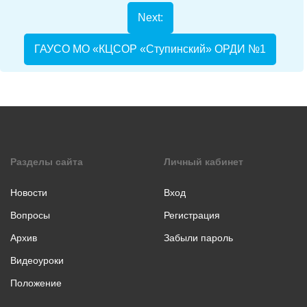
коллаж
Next:
Музыкальное
творчество
ГАУСО МО «КЦСОР «Ступинский» ОРДИ №1
Хореография
Чтение
стихотворения
прозы
Разделы сайта
Личный кабинет
Новости
Вход
Вопросы
Регистрация
Архив
Забыли пароль
Видеоуроки
Положение