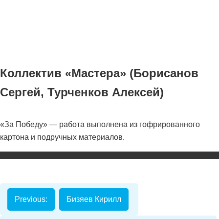
Коллектив «Мастера» (Борисанов
Сергей, Турченков Алексей)
Номинаци
«За Победу» — работа выполнена из гофрированного
картона и подручных материалов.
Видеоролик
Декоративно-
прикладное
творчество
Изобразитель
Previous:
Бизяев Кирилл
искусство
Компьютерны