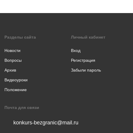
коллаж
Музыкальное
творчество
Хореография
Чтение
Разделы сайта
Личный кабинет
стихотворения
прозы
Новости
Вход
Вопросы
Регистрация
Архив
Забыли пароль
Видеоуроки
Положение
Почта для связи
konkurs-bezgranic@mail.ru