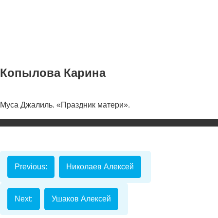
Копылова Карина
Муса Джалиль. «Праздник матери».
Номинаци
Видеоролик
Декоративно-
прикладное
Previous:
Николаев Алексей
творчество
Изобразитель
искусство
Next:
Ушаков Алексей
Компьютерны