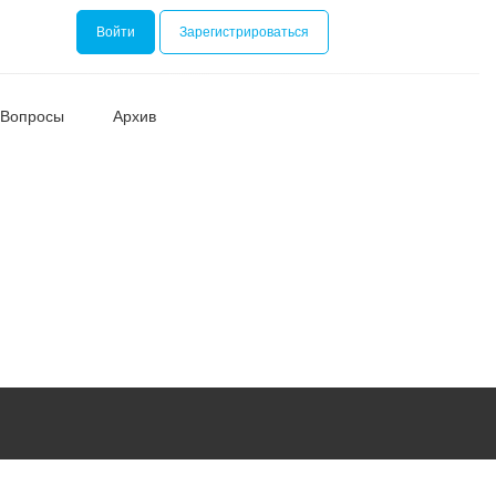
Войти
Зарегистрироваться
Вопросы
Архив
Номинаци
Видеоролик
Декоративно-
прикладное
творчество
Изобразитель
искусство
Компьютерны