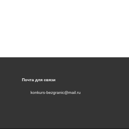
коллаж
Музыкальное
творчество
Хореография
Чтение
стихотворения
прозы
Почта для связи
konkurs-bezgranic@mail.ru