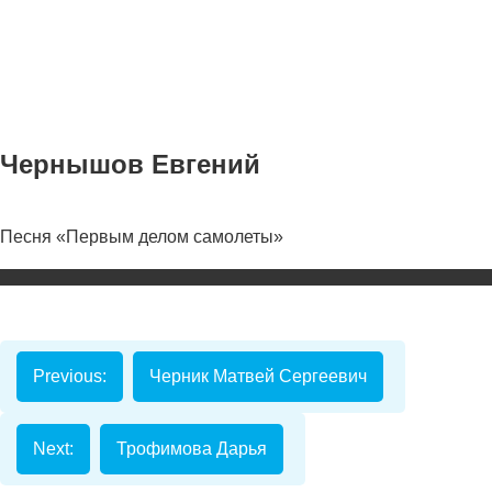
Чернышов Евгений
Песня «Первым делом самолеты»
Номинаци
Видеоролик
Декоративно-
прикладное
Previous:
Черник Матвей Сергеевич
творчество
Изобразитель
искусство
Next:
Трофимова Дарья
Компьютерны