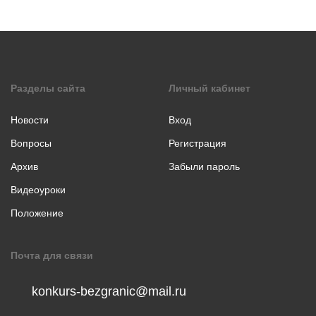
коллаж
Музыкальное
творчество
Хореография
Чтение
Разделы сайта
Личный кабинет
стихотворения
прозы
Новости
Вход
Вопросы
Регистрация
Архив
Забыли пароль
Видеоуроки
Положение
Почта для связи
konkurs-bezgranic@mail.ru