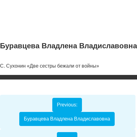
Буравцева Владлена Владиславовна
С. Сухонин «Две сестры бежали от войны»
Номинаци
Видеоролик
Декоративно-
прикладное
Previous:
творчество
Буравцева Владлена Владиславовна
Изобразитель
искусство
Компьютерны