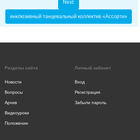
Next:
коллаж
Музыкальное
инклюзивный танцевальный коллектив «Ассорти»
творчество
Хореография
Чтение
стихотворения
прозы
Разделы сайта
Личный кабинет
Новости
Вход
Вопросы
Регистрация
Архив
Забыли пароль
Видеоуроки
Положение