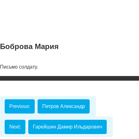
Боброва Мария
Письмо солдату.
Номинаци
Видеоролик
Декоративно-
прикладное
Previous:
Петров Александр
творчество
Изобразитель
искусство
Next:
Гарейшин Дамир Ильдарович
Компьютерны