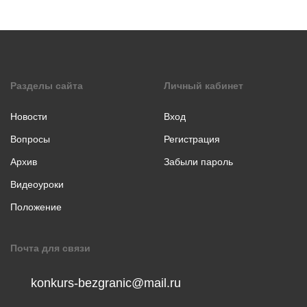
коллаж
Музыкальное
творчество
Хореография
Чтение
Разделы сайта
Личный кабинет
стихотворения
прозы
Новости
Вход
Вопросы
Регистрация
Архив
Забыли пароль
Видеоуроки
Положение
Почта для связи
konkurs-bezgranic@mail.ru