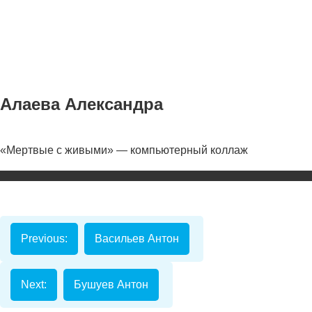
Алаева Александра
«Мертвые с живыми» — компьютерный коллаж
Номинаци
Видеоролик
Декоративно-
прикладное
Previous:
Васильев Антон
творчество
Изобразитель
искусство
Next:
Бушуев Антон
Компьютерны