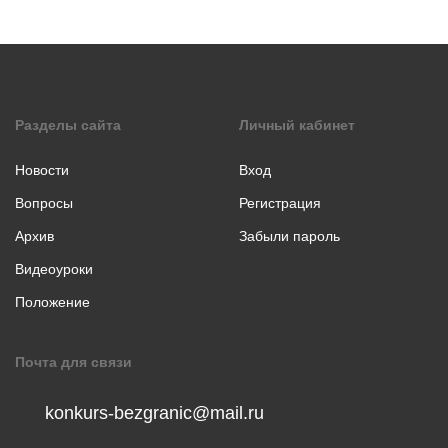
коллаж
Музыкальное
творчество
Хореография
Чтение
Разделы сайта
Личный кабинет
стихотворения
прозы
Новости
Вход
Вопросы
Регистрация
Архив
Забыли пароль
Видеоуроки
Положение
Почта для связи
konkurs-bezgranic@mail.ru