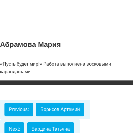
Абрамова Мария
«Пусть будет мир!» Работа выполнена восковыми
Номинаци
карандашами.
Видеоролик
Декоративно-
прикладное
творчество
Previous:
Борисов Артемий
Изобразитель
искусство
Next:
Бардина Татьяна
Компьютерны