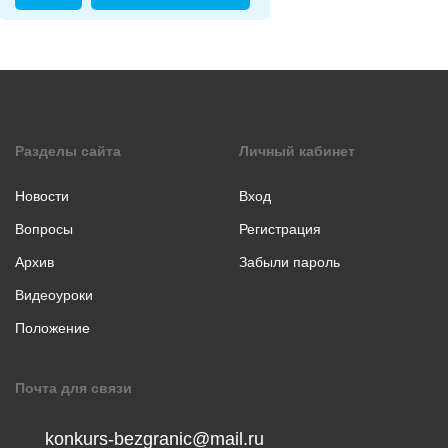
коллаж
Музыкальное
творчество
Хореография
Чтение
стихотворения
Разделы сайта
Личный кабинет
прозы
Новости
Вход
Вопросы
Регистрация
Архив
Забыли пароль
Видеоуроки
Положение
Почта для связи
konkurs-bezgranic@mail.ru