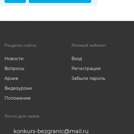
коллаж
Музыкальное
творчество
Хореография
Чтение
стихотворени
прозы
Разделы сайта
Личный кабинет
Новости
Вход
Вопросы
Регистрация
Архив
Забыли пароль
Видеоуроки
Положение
Почта для связи
konkurs-bezgranic@mail.ru