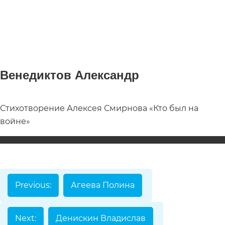
Венедиктов Александр
Стихотворение Алексея Смирнова «Кто был на
Номинации
войне»
Видеоролик
Декоративно-
прикладное
творчество
Previous:
Агеева Полина
Изобразител
искусство
Next:
Денискин Владислав
Компьютерн