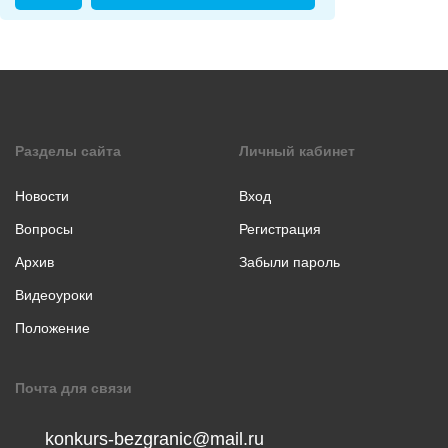
коллаж
Музыкальное
творчество
Хореография
Чтение
стихотворения
Разделы сайта
Личный кабинет
прозы
Новости
Вход
Вопросы
Регистрация
Архив
Забыли пароль
Видеоуроки
Положение
Почта для связи
konkurs-bezgranic@mail.ru