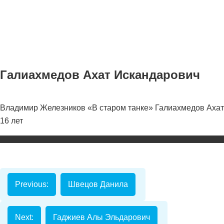
Галиахмедов Ахат Искандарович
Владимир Железников «В старом танке» Галиахмедов Ахат
Номинаци
16 лет
Видеоролик
Декоративно-
прикладное
творчество
Previous:
Швецов Данила
Изобразитель
искусство
Next:
Гаджиев Алы Эльдарович
Компьютерны