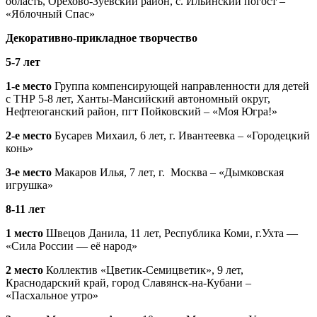
область, Орехово-Зуевский район, с. Ильинский погост –
«Яблочный Спас»
Декоративно-прикладное творчество
5-7 лет
1-е место
Группа компенсирующей направленности для детей
с ТНР 5-8 лет, Ханты-Мансийский автономный округ,
Нефтеюганский район, пгт Пойковский – «Моя Югра!»
2-е место
Бусарев Михаил, 6 лет, г. Ивантеевка – «Городецкий
конь»
3-е место
Макаров Илья, 7 лет, г. Москва – «Дымковская
игрушка»
8-11 лет
1 место
Швецов Данила, 11 лет, Республика Коми, г.Ухта —
«Сила России — её народ»
2 место
Коллектив «Цветик-Семицветик», 9 лет,
Краснодарский край, город Славянск-на-Кубани –
«Пасхальное утро»