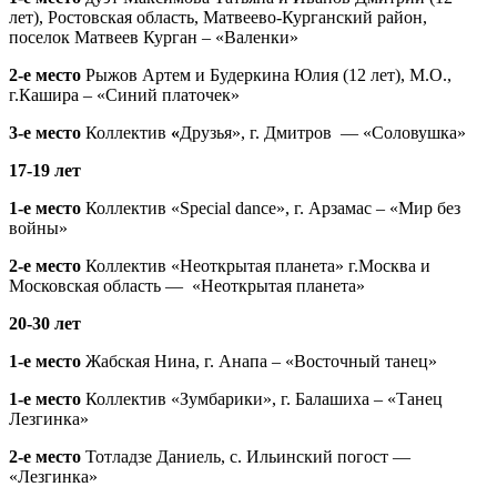
лет), Ростовская область, Матвеево-Курганский район,
поселок Матвеев Курган – «Валенки»
2-е место
Рыжов Артем и Будеркина Юлия (12 лет), М.О.,
г.Кашира – «Синий платочек»
3-е место
Коллектив
«
Друзья», г. Дмитров — «Соловушка»
17-19 лет
1-е место
Коллектив «Special dance», г. Арзамас – «Мир без
войны»
2-е место
Коллектив «Неоткрытая планета» г.Москва и
Московская область — «Неоткрытая планета»
20-30 лет
1-е место
Жабская Нина, г. Анапа – «Восточный танец»
1-е место
Коллектив «Зумбарики», г. Балашиха – «Танец
Лезгинка»
2-е место
Тотладзе Даниель, с. Ильинский погост —
«Лезгинка»