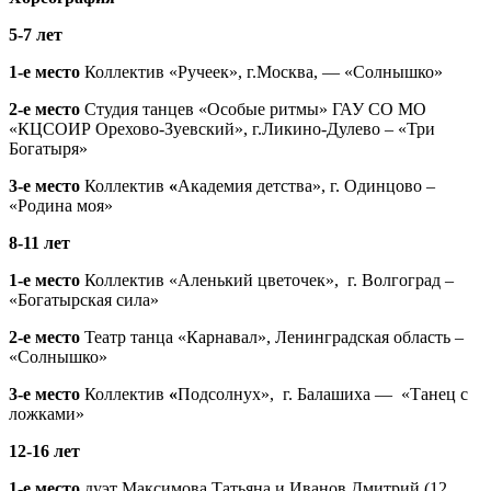
5-7 лет
1-е место
Коллектив «Ручеек», г.Москва, — «Солнышко»
2-е место
Студия танцев «Особые ритмы» ГАУ СО МО
«КЦСОИР Орехово-Зуевский», г.Ликино-Дулево – «Три
Богатыря»
3-е место
Коллектив
«
Академия детства», г. Одинцово –
«Родина моя»
8-11 лет
1-е место
Коллектив «Аленький цветочек», г. Волгоград –
«Богатырская сила»
2-е место
Театр танца «Карнавал», Ленинградская область –
«Солнышко»
3-е место
Коллектив
«
Подсолнух», г. Балашиха — «Танец с
ложками»
12-16 лет
1-е место
дуэт Максимова Татьяна и Иванов Дмитрий (12