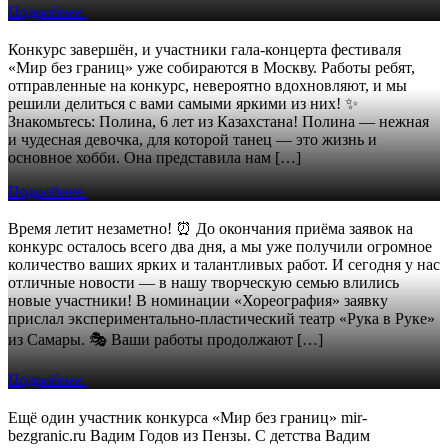
Подробнее
Конкурс завершён, и участники гала-концерта фестиваля
«Мир без границ» уже собираются в Москву. Работы ребят,
отправленные на конкурс, невероятно вдохновляют, и мы
решили делиться с вами самыми яркими из них! ✨
Знакомьтесь: Полина, 6 лет из Казахстана! Полина — нежная
и чудесная девочка, для которой танец — это жизнь и
основное хобби. Она представила нам […]
Подробнее
Время летит незаметно! ⏰ До окончания приёма заявок на
конкурс осталось всего два дня, а мы уже получили огромное
количество ваших ярких и талантливых работ. И сегодня у нас
отличные новости — в нашу творческую семью влились
новые участники! В номинации «Хореография» заявку
прислал экспериментально-пластический театр «Рука в Руке»
из Самары. 🎭 Ваши работы продолжают […]
Подробнее
Ещё один участник конкурса «Мир без границ» mir-
bezgranic.ru Вадим Годов из Пензы. С детства Вадим