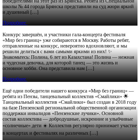
победителями на этот раз из Брянска. Ребята из Специальной
школы № 44 города Брянска представили на суд жюри яркий
и душевный […]
Подробнее
Конкурс завершён, и участники гала-концерта фестиваля
«Мир без границ» уже собираются в Москву. Работы ребят,
отправленные на конкурс, невероятно вдохновляют, и мы
решили делиться с вами самыми яркими из них! ✨
Знакомьтесь: Полина, 6 лет из Казахстана! Полина — нежная
и чудесная девочка, для которой танец — это жизнь и
основное хобби. Она представила нам […]
Подробнее
Ещё одни победители нашего конкурса «Мир без границ» —
ребята из Пензы, танцевальный коллектив «Смайлики» 🌟
Танцевальный коллектив «Смайлики» был создан в 2018 году
на базе Пензенской региональной общественной организации
поддержки инвалидов «Пензенские лучики». Основной
состав коллектива — добродушные, искренние и улыбчивые
«солнечные» дети ☀️ Коллектив регулярно принимает участие
в концертах и фестивалях на различных […]