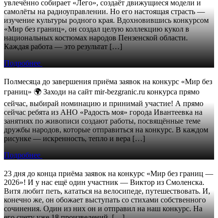
увлечённо собирает «Лего», создаёт движущиеся модели и
самолёты на радиоуправлении. Но его настоящая страсть —
изучение культуры родного края. Вдохновившись конкурсом
«Мир без границ», он создал целую коллекцию кукол в
национальных костюмах народов Пензенской области.
Каждая работа — это результат […]
Подробнее
Полмесяца до завершения приёма заявок на конкурс «Мир без
границ» 🌍 Заходи на сайт mir-bezgranic.ru конкурса прямо
сейчас, выбирай номинацию и принимай участие! А прямо
сейчас ребята из АНО «Радость моя» города Ивантеевка на
занятиях по живописи создают работы, посвящённые теме
дружбы народов, которые отправиться на конкурс. В каждом
рисунке — искренность, тепло и вера […]
Подробнее
23 дня до конца приёма заявок на конкурс «Мир без границ —
2026»! И у нас ещё один участник — Виктор из Смоленска.
Витя любит петь, кататься на велосипеде, путешествовать. И,
конечно же, он обожает выступать со стихами собственного
сочинения. Один из них он и отправил на наш конкурс. На
его счету уже 18 произведений, […]