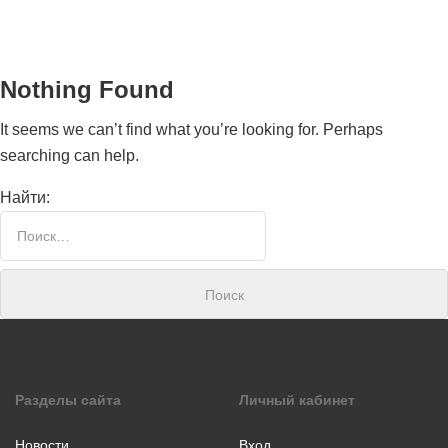
Nothing Found
It seems we can’t find what you’re looking for. Perhaps
searching can help.
Найти:
Номинаци
Видеоролик
Декоративно-
прикладное
творчество
Изобразитель
Разделы сайта
Личный кабинет
искусство
Компьютерны
Новости
Вход