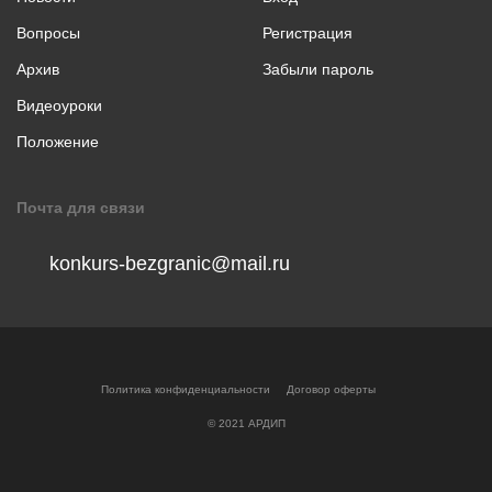
коллаж
Вопросы
Регистрация
Музыкальное
творчество
Архив
Забыли пароль
Хореография
Видеоуроки
Чтение
Положение
стихотворения
прозы
Почта для связи
konkurs-bezgranic@mail.ru
Политика конфиденциальности
Договор оферты
© 2021 АРДИП