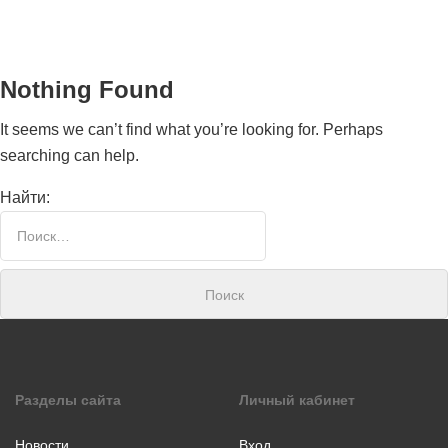
Nothing Found
It seems we can’t find what you’re looking for. Perhaps
searching can help.
Найти:
Номинаци
Видеоролик
Декоративно-
прикладное
творчество
Изобразитель
Разделы сайта
Личный кабинет
искусство
Компьютерны
Новости
Вход