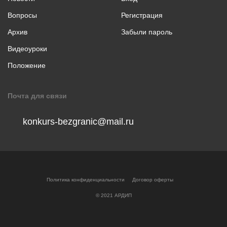
коллаж
Вопросы
Регистрация
Музыкальное
творчество
Архив
Забыли пароль
Хореография
Видеоуроки
Чтение
Положение
стихотворения
прозы
Почта для связи
konkurs-bezgranic@mail.ru
Политика конфиденциальности
Договор оферты
© 2021 АРДИП