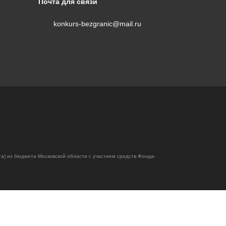
Почта для связи
коллаж
Музыкальное
konkurs-bezgranic@mail.ru
творчество
Хореография
Чтение
стихотворения
прозы
та) из бюджета Московской области с участием средств Фонда-