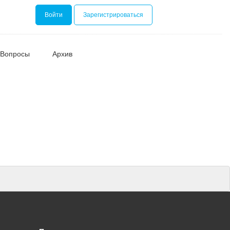
Войти
Зарегистрироваться
Вопросы
Архив
Номинаци
Видеоролик
Декоративно-
прикладное
творчество
Изобразитель
искусство
Компьютерны