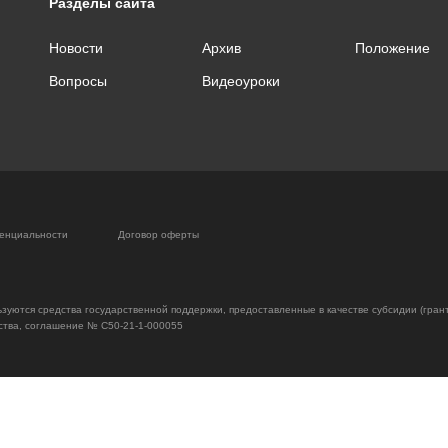
Разделы сайта
Новости
Архив
Положение
Вопросы
Видеоуроки
енциальности
Договор оферты
зуются средства государственной поддержки, предоставленные в качестве субсидии (гран
ства, соглашение № С50-21-1-000055