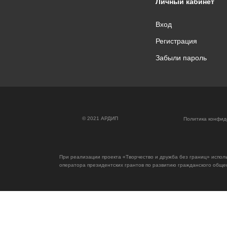
Личный кабинет
Вход
Регистрация
Забыли пароль
© 2021 АРДИП
Политика конфид
При реализации проекта «Творчество и дружба без границ» исполь
оператора президентских грантов по развитию гражданского обще