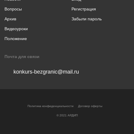
коллаж
Вопросы
Регистрация
Музыкальное
творчество
Архив
Забыли пароль
Хореография
Видеоуроки
Чтение
Положение
стихотворения
прозы
Почта для связи
konkurs-bezgranic@mail.ru
Политика конфиденциальности
Договор оферты
© 2021 АРДИП