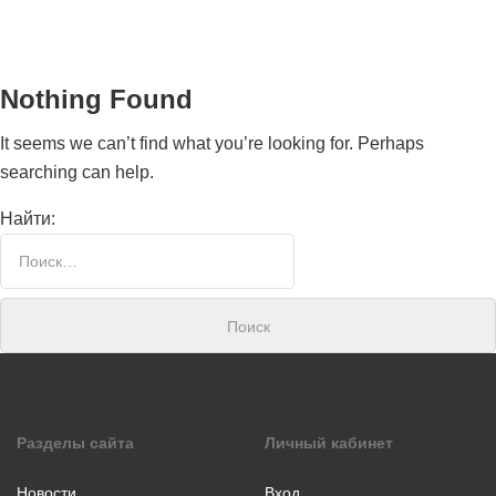
Nothing Found
It seems we can’t find what you’re looking for. Perhaps
searching can help.
Найти:
Номинаци
Видеоролик
Декоративно-
прикладное
творчество
Изобразитель
Разделы сайта
Личный кабинет
искусство
Компьютерны
Новости
Вход